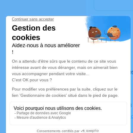
Déroulé de
Le jeudi 2
Cimetière 