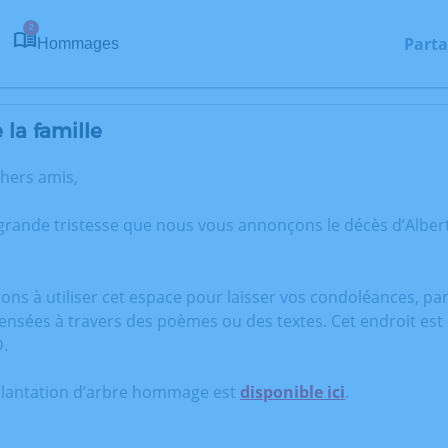
2
Parta
Hommages
la famille
chers amis,
 grande tristesse que nous vous annonçons le décès d’Alber
tons à utiliser cet espace pour laisser vos condoléances, p
ensées à travers des poèmes ou des textes. Cet endroit est
.
plantation d’arbre hommage est
disponible ici
.