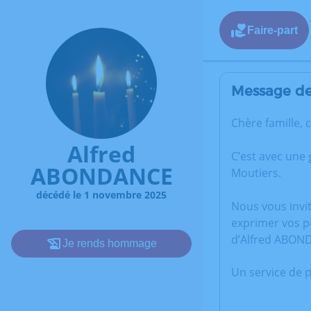
Faire-part
Message de 
Chère famille, 
Alfred
C’est avec une
ABONDANCE
Moutiers.
décédé le 1 novembre 2025
Nous vous invi
exprimer vos p
d’Alfred ABON
Je rends hommage
Un service de 