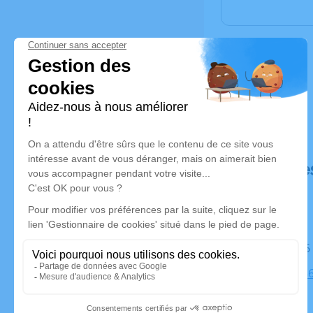
Déroulé de
Le jeudi 
EGLISE, 736