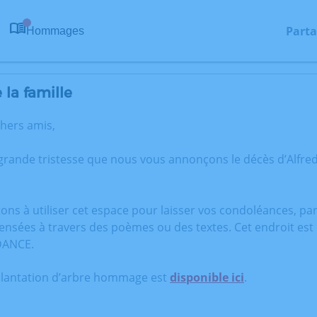
Parta
Hommages
0
la famille
chers amis,
 grande tristesse que nous vous annonçons le décès d’Alf
tons à utiliser cet espace pour laisser vos condoléances, p
ensées à travers des poèmes ou des textes. Cet endroit est
DANCE.
plantation d’arbre hommage est
disponible ici
.