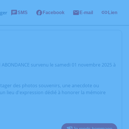
ger
SMS
Facebook
E-mail
Lien
red ABONDANCE survenu le samedi 01 novembre 2025 à
artager des photos souvenirs, une anecdote ou
 un lieu d'expression dédié à honorer la mémoire
Je rends hommage