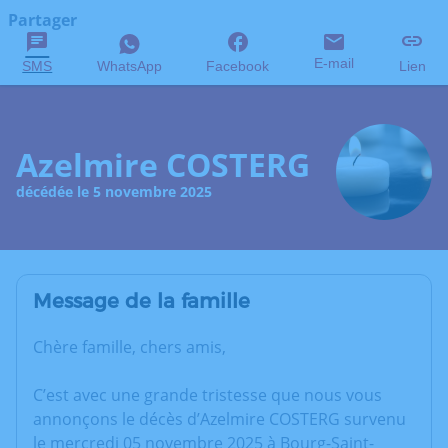
Partager
E-mail
SMS
WhatsApp
Facebook
Lien
Azelmire COSTERG
décédée le 5 novembre 2025
Message de la famille
Chère famille, chers amis,
C’est avec une grande tristesse que nous vous
annonçons le décès d’Azelmire COSTERG survenu
le mercredi 05 novembre 2025 à Bourg-Saint-