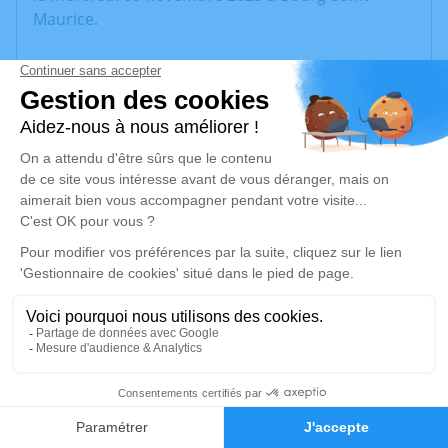
Maurice.
Nous vous invitons à utiliser cet espace pour
laisser vos condoléances, partager des photos
souvenirs, une anecdote ou exprimer vos pensées
à travers des poèmes ou des textes. Cet endroit
est un lieu d'expression dédié à honorer la
mémoire d’Azelmire COSTERG.
Un service de plantation d’arbre hommage est
disponible ici
.
Je rends hommage
Cérémonie
2
jeudi 13 novembre 2025 à 15h00
EGLISE
Faire-part
Hommages
73150 Val d'Isère