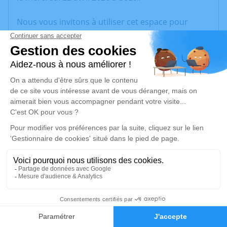
Nous vous invitons à utiliser cet espace pour
laisser vos condoléances, partager des photos
souvenirs, une anecdote ou exprimer vos pensées
à travers des poèmes ou des textes. Cet endroit
est un lieu d'expression dédié à honorer la
mémoire de Bernard CHENAL.
Un service de plantation d’arbre hommage est
disponible ici
.
Je rends hommage
Cérémonie
jeudi 30 avril 2026 à 10h00
9
73350 Bozel
Faire-part
Hommages