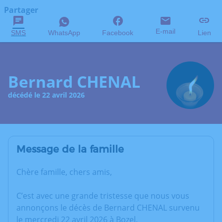
Partager
E-mail
SMS
WhatsApp
Facebook
Lien
Bernard CHENAL
décédé le 22 avril 2026
Message de la famille
Chère famille, chers amis,
C’est avec une grande tristesse que nous vous
annonçons le décès de Bernard CHENAL survenu
le mercredi 22 avril 2026 à Bozel.