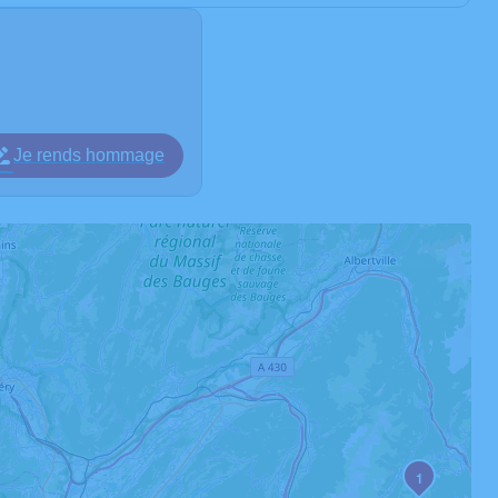
Je rends hommage
1