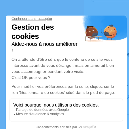
Déroulé de
Le jeudi 0
73260 Les 