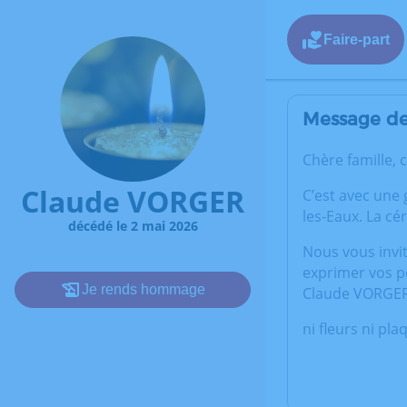
Faire-part
Message de 
Chère famille, 
Claude VORGER
C’est avec une
les-Eaux. La cé
décédé le 2 mai 2026
Nous vous invi
exprimer vos p
Je rends hommage
Claude VORGER
ni fleurs ni pla