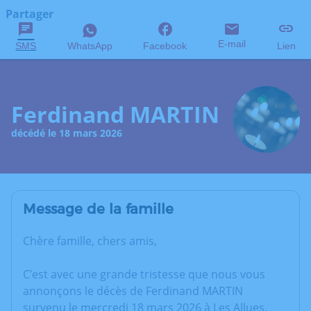
Partager
E-mail
SMS
WhatsApp
Facebook
Lien
Ferdinand MARTIN
décédé le 18 mars 2026
Message de la famille
Chère famille, chers amis,
C’est avec une grande tristesse que nous vous
annonçons le décès de Ferdinand MARTIN
survenu le mercredi 18 mars 2026 à Les Allues.