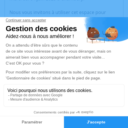
Nous vous invitons à utiliser cet espace pour
laisser vos condoléances, partager des photos
souvenirs, une anecdote ou exprimer vos pensées
à travers des poèmes ou des textes. Cet endroit
est un lieu d'expression dédié à honorer la
mémoire de François JAY.
Un service de plantation d’arbre hommage est
disponible ici
.
Je rends hommage
Cérémonie
vendredi 13 juin 2025 à 10h00
1
73440 Saint Martin de Belleville
Faire-part
Hommages