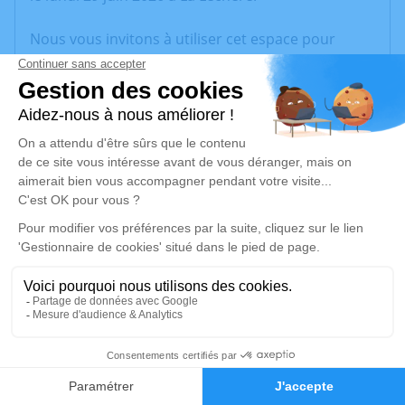
Nous vous invitons à utiliser cet espace pour
laisser vos condoléances, partager des photos
souvenirs, une anecdote ou exprimer vos pensées
à travers des poèmes ou des textes. Cet endroit
est un lieu d'expression dédié à honorer la
mémoire de Gabriel COLLIARD.
Un service de plantation d’arbre hommage est
disponible ici
.
Je rends hommage
Cérémonie
lundi 06 juillet 2026 à 10h00
1
73260 La Lechere
Faire-part
Hommages