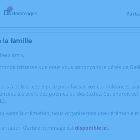
21
Parta
Hommages
la famille
chers amis,
 grande tristesse que nous vous annonçons le décès de Ga
tons à utiliser cet espace pour laisser vos condoléances, p
ensées à travers des poèmes ou des textes. Cet endroit est
LE.
 suivants la crémation, nous organiserons une cérémonie 
plantation d’arbre hommage est
disponible ici
.