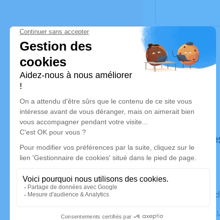
Déroulé de
Le vendred
Crématori