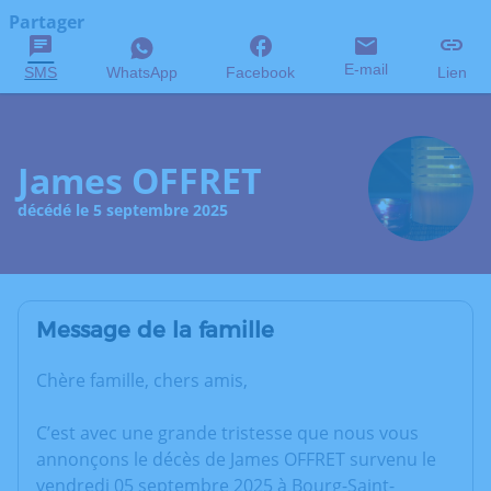
Partager
E-mail
SMS
WhatsApp
Facebook
Lien
James OFFRET
décédé le 5 septembre 2025
Message de la famille
Chère famille, chers amis,
C’est avec une grande tristesse que nous vous
annonçons le décès de James OFFRET survenu le
vendredi 05 septembre 2025 à Bourg-Saint-