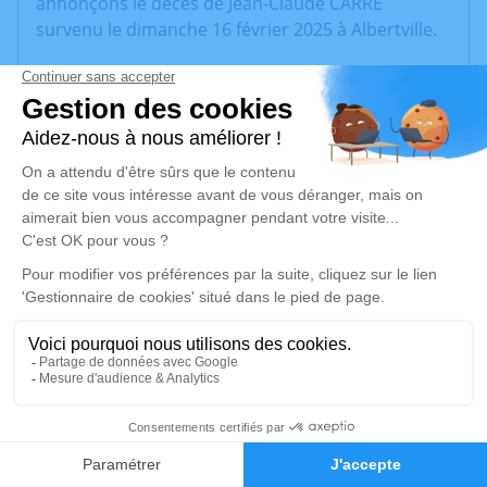
annonçons le décès de Jean-Claude CARRÉ
survenu le dimanche 16 février 2025 à Albertville.
Nous vous invitons à utiliser cet espace pour
laisser vos condoléances, partager des photos
souvenirs, une anecdote ou exprimer vos pensées
à travers des poèmes ou des textes. Cet endroit
est un lieu d'expression dédié à honorer la
mémoire de Jean-Claude CARRÉ.
Un service de plantation d’arbre hommage est
disponible ici
.
Je rends hommage
Cérémonie
11
vendredi 21 février 2025 à 10h00
Faire-part
Hommages
Eglise de Bozel