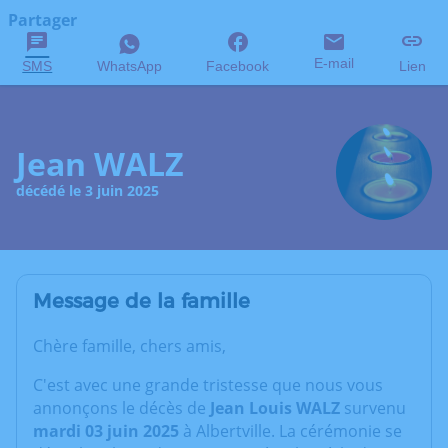
Partager
E-mail
SMS
WhatsApp
Facebook
Lien
Jean WALZ
décédé le 3 juin 2025
Message de la famille
Chère famille, chers amis,
C'est avec une grande tristesse que nous vous
annonçons le décès de
Jean Louis WALZ
survenu
mardi 03 juin 2025
à Albertville. La cérémonie se