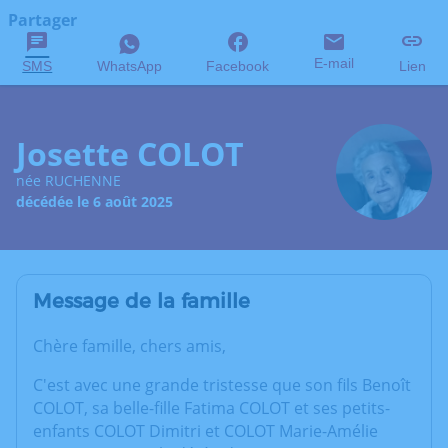
Partager
E-mail
SMS
WhatsApp
Facebook
Lien
Josette COLOT
née RUCHENNE
décédée le 6 août 2025
Message de la famille
Chère famille, chers amis,
C'est avec une grande tristesse que son fils Benoît
COLOT, sa belle-fille Fatima COLOT et ses petits-
enfants COLOT Dimitri et COLOT Marie-Amélie