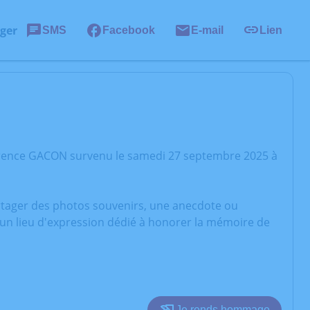
ger
SMS
Facebook
E-mail
Lien
urence GACON survenu le samedi 27 septembre 2025 à
artager des photos souvenirs, une anecdote ou
 un lieu d'expression dédié à honorer la mémoire de
Je rends hommage