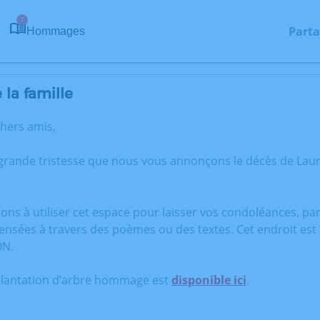
7
Parta
Hommages
la famille
chers amis,
 grande tristesse que nous vous annonçons le décès de La
tons à utiliser cet espace pour laisser vos condoléances, p
ensées à travers des poèmes ou des textes. Cet endroit est
ON.
plantation d’arbre hommage est
disponible ici
.