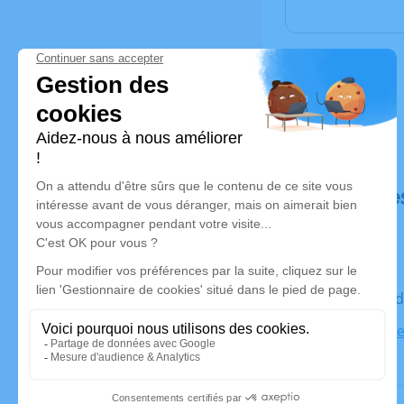
Déroulé de
Le vendred
73350 Boze