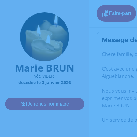
Faire-part
Message de 
Chère famille, 
Marie BRUN
C’est avec une
Aigueblanche.
née VIBERT
décédée le 3 janvier 2026
Nous vous invi
exprimer vos p
Je rends hommage
Marie BRUN.
Un service de 