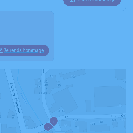
Je rends hommage
1
2