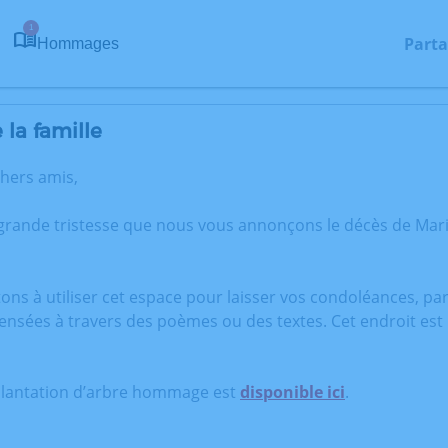
1
Parta
Hommages
la famille
chers amis,
 grande tristesse que nous vous annonçons le décès de Mar
tons à utiliser cet espace pour laisser vos condoléances, p
ensées à travers des poèmes ou des textes. Cet endroit est
plantation d’arbre hommage est
disponible ici
.