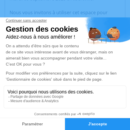
Nous vous invitons à utiliser cet espace pour
laisser vos condoléances, partager des photos
souvenirs, une anecdote ou exprimer vos pensées
à travers des poèmes ou des textes. Cet endroit
est un lieu d'expression dédié à honorer la
mémoire de Marie THOMAS.
Un service de plantation d’arbre hommage est
disponible ici
.
Je rends hommage
Cérémonie
vendredi 12 septembre 2025 à 15h00
1
73350 Bozel
Faire-part
Hommages