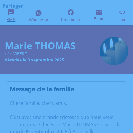
Partager
E-mail
SMS
WhatsApp
Facebook
Lien
Marie THOMAS
née VIBERT
décédée le 9 septembre 2025
Message de la famille
Chère famille, chers amis,
C’est avec une grande tristesse que nous vous
annonçons le décès de Marie THOMAS survenu le
mardi 09 septembre 2025 à Albertville.