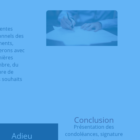
rentes
ionnels des
ments,
ierons avec
nières
mbre, du
bre de
s souhaits
Conclusion
Présentation des
Adieu
condoléances, signature