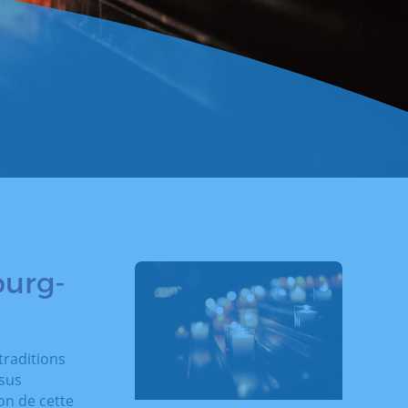
ourg-
traditions
ssus
on de cette