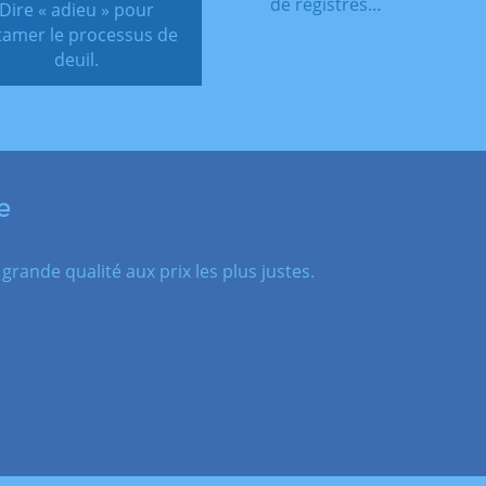
de registres…
Dire « adieu » pour
tamer le processus de
deuil.
e
rande qualité aux prix les plus justes.