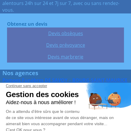
alentours 24h sur 24 et 7j sur 7, avec ou sans rendez-
vous.
Obtenez un devis
Devis obsèques
Devis prévoyance
Devis marbrerie
Nos agences
Pompes Funèbres DE SAVOY – BOURG-SAINT-MAURICE
04 79 07 63 77
agence.bourgsaintmaurice@pf-de-savoy.fr
173, Rue Jean Moulin – 73700 – Bourg-Saint-Maurice
4.8/5 – 14 avis
Pompes Funèbres DE SAVOY – MOUTIERS